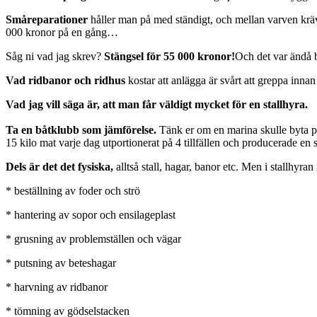
Småreparationer
håller man på med ständigt, och mellan varven krävs
000 kronor på en gång…
Såg ni vad jag skrev?
Stängsel för 55 000 kronor!
Och det var ändå 
Vad ridbanor och ridhus
kostar att anlägga är svårt att greppa innan
Vad jag vill säga är, att man får väldigt mycket för en stallhyra.
Ta en båtklubb som jämförelse.
Tänk er om en marina skulle byta pla
15 kilo mat varje dag utportionerat på 4 tillfällen och producerade en s
Dels är det det fysiska,
alltså stall, hagar, banor etc. Men i stallhyr
* beställning av foder och strö
* hantering av sopor och ensilageplast
* grusning av problemställen och vägar
* putsning av beteshagar
* harvning av ridbanor
* tömning av gödselstacken