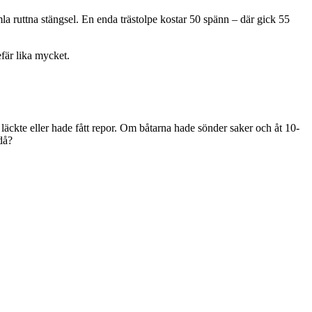
la ruttna stängsel. En enda trästolpe kostar 50 spänn – där gick 55
fär lika mycket.
läckte eller hade fått repor. Om båtarna hade sönder saker och åt 10-
då?