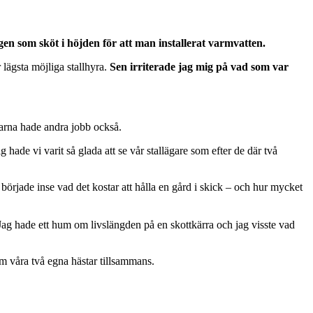
n som sköt i höjden för att man installerat varmvatten.
r lägsta möjliga stallhyra.
Sen irriterade jag mig på vad som var
garna hade andra jobb också.
 hade vi varit så glada att se vår stallägare som efter de där två
 började inse vad det kostar att hålla en gård i skick – och hur mycket
 Jag hade ett hum om livslängden på en skottkärra och jag visste vad
m våra två egna hästar tillsammans.