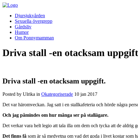
Djursjukvården
Sexuella övergrepp
Gårdsliv
Humor
Om Ponnymamman
Driva stall -en otacksam uppgift
Driva stall -en otacksam uppgift.
Posted by Ulrika in
Okategoriserade
10
jan
2017
Det var häromveckan. Jag satt i en stallkafeteria och hörde några person
Och jag påmindes om hur många ser på stallägare.
Det verkar vara helt legio att tala illa om dem och tycka att de aldrig g
Det finns få
som är så medvetna om vad det goda i livet kostar som häst