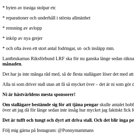
* byten av trasiga stolpar etc
* reparationer och underhåll i största allmänhet
* rensning av avlopp
* inköp av nya grejer
* och ofta även ett stort antal fodringar, ut- och insläpp mm.
Lantbrukarnas Riksförbund LRF ska för nu ganska länge sedan räknat ut
månaden
.
Det har ju inte många råd med, så de flesta stallägare löser det med a
Alla ni som driver stall utan att få så mycket över – det är ni som gör de
Ni är hästvärldens mesta sponsorer!
Om stallägare bestämde sig för att tjäna pengar
skulle antalet hobb
över att jag då för länge sedan inte insåg hur mycket jag faktiskt fick 
Det är tufft och tungt och dyrt att driva stall. Och det blir inga p
Följ mig gärna på Instagram: @Ponnymammans