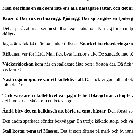
Men det finns en sak som inte ens alla hästägare fattar
, och det är
Krasch! Där rök en boxvägg. Pjoiingg! Där sprängdes en fjädergr
Det är ju så, att man ser mest till sin egen situation. När jag för snart
dåligt.
Jag skäms faktiskt när jag tänker tillbaka.
Snacket inackorderingarna
Ridbanan var för hård. Man fick byta lampor själv. De sandade inte på 
Väckarklockan
kom när en stallägare åkte bort i fjorton dar. Då fick
veckorna!
Nästa ögonöppnare var ett kollektivstall.
Där fick vi göra allt arbe
jobb det är.
Tack vare åren i kollektivet var jag inte helt blåögd när vi köpte
det innebar att sköta om en beteshage.
Ändå blev det en kalldusch att börja ta emot hästar.
Den första sp
Den andra sparkade sönder boxväggar. En tredje käkade stolp, och vår
Stall kostar pengar! Massor.
Det är stort slitage på mark och byggna