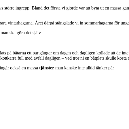
 större ingrepp. Bland det första vi gjorde var att byta ut en massa gam
bara vintarhagarna. Året därpå stängslade vi in sommarhagarna för unge
 man ska göra det själv.
ts på båtarna ett par gånger om dagen och dagligen kollade att de inte 
kottkärra full med avfall dagligen – vad tror ni en båtplats skulle kosta 
an ingår också en massa
tjänster
man kanske inte alltid tänker på: