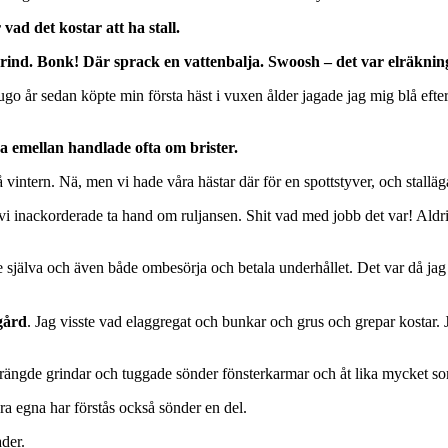
 vad det kostar att ha stall.
ind. Bonk! Där sprack en vattenbalja. Swoosh – det var elräkninge
 tjugo år sedan köpte min första häst i vuxen ålder jagade jag mig blå efte
 emellan handlade ofta om brister.
vintern. Nä, men vi hade våra hästar där för en spottstyver, och stallä
 vi inackorderade ta hand om ruljansen. Shit vad med jobb det var! Aldrig
te själva och även både ombesörja och betala underhållet. Det var då jag
 gård
. Jag visste vad elaggregat och bunkar och grus och grepar kostar.
rängde grindar och tuggade sönder fönsterkarmar och åt lika mycket so
a egna har förstås också sönder en del.
der.