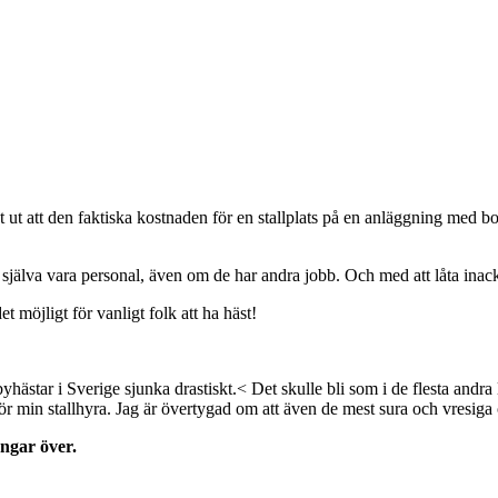
 att den faktiska kostnaden för en stallplats på en anläggning med box
tt själva vara personal, även om de har andra jobb. Och med att låta ina
t möjligt för vanligt folk att ha häst!
yhästar i Sverige sjunka drastiskt.< Det skulle bli som i de flesta andra 
för min stallhyra. Jag är övertygad om att även de mest sura och vresiga o
engar över.