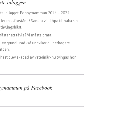
ste inläggen
sta inlägget. Ponnymamman 2014 – 2024.
ller missförstånd? Sandra vill köpa tillbaka sin
tävlingshäst.
hästar att tävla? Vi måste prata.
blev grundlurad -så undviker du bedragare i
rlden.
 häst blev skadad av veterinär -nu tvingas hon
.
ymamman på Facebook