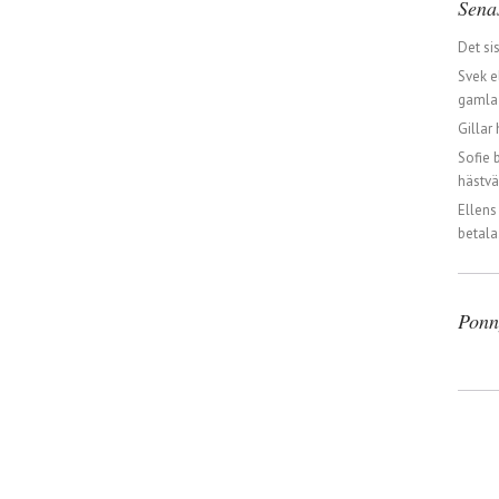
Sena
Det si
Svek e
gamla 
Gillar 
Sofie 
hästvä
Ellens
betala
Ponn