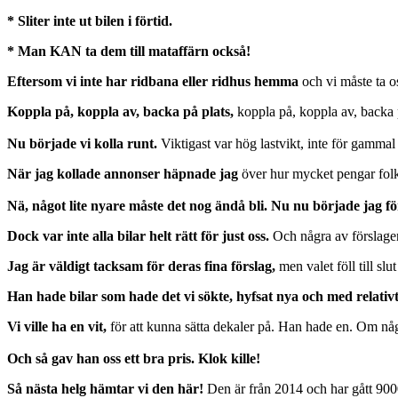
* Sliter inte ut bilen i förtid.
* Man KAN ta dem till mataffärn också!
Eftersom vi inte har ridbana eller ridhus hemma
och vi måste ta o
Koppla på, koppla av, backa på plats,
koppla på, koppla av, backa
Nu började vi kolla runt.
Viktigast var hög lastvikt, inte för gammal 
När jag kollade annonser häpnade jag
över hur mycket pengar folk 
Nä, något lite nyare måste det nog ändå bli. Nu nu började jag f
Dock var inte alla bilar helt rätt för just oss.
Och några av förslagen 
Jag är väldigt tacksam för deras fina förslag,
men valet föll till slu
Han hade bilar som hade det vi sökte, hyfsat nya och med relativt
Vi ville ha en vit,
för att kunna sätta dekaler på. Han hade en. Om nå
Och så gav han oss ett bra pris. Klok kille!
Så nästa helg hämtar vi den här!
Den är från 2014 och har gått 9000