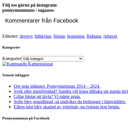
Följ oss gärna på instagram:
ponnymammans / sagaasss
Kommentarer från Facebook
Etiketter:
dressyr
,
fälttävlan
,
Hästar
,
hoppning
,
Ridning
,
ridsport
Kategorier
Kategorier
Senaste inläggen
Det sista inlägget. Ponnymamman 2014 – 2024.
Svek eller missförstånd? Sandra vill köpa tillbaka sin gamla täv
Gillar hästar att tävla? Vi måste prata.
Sofie blev grundlurad -så undviker du bedragare i hästvärlden.
Ellens häst blev skadad av veterinär -nu tvingas hon betala.
Ponnymamman på Facebook