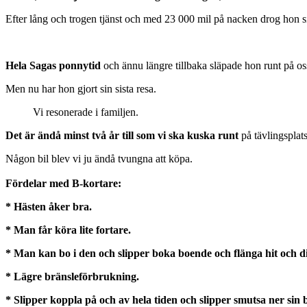
Efter lång och trogen tjänst och med 23 000 mil på nacken drog hon sin
Hela Sagas ponnytid
och ännu längre tillbaka släpade hon runt på os
Men nu har hon gjort sin sista resa.
Vi resonerade i familjen.
Det är ändå minst två år till som vi ska kuska runt
på tävlingsplat
Någon bil blev vi ju ändå tvungna att köpa.
Fördelar med B-kortare:
* Hästen åker bra.
* Man får köra lite fortare.
* Man kan bo i den och slipper boka boende och flänga hit och 
* Lägre bränsleförbrukning.
* Slipper koppla på och av hela tiden och slipper smutsa ner sin b