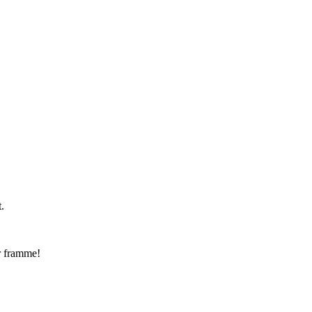
.
r framme!