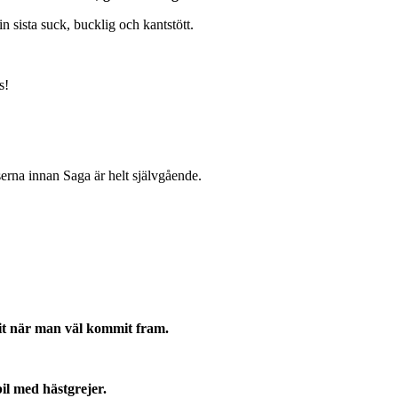
 sista suck, bucklig och kantstött.
s!
serna innan Saga är helt självgående.
dit när man väl kommit fram.
il med hästgrejer.