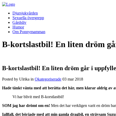
Djursjukvården
Sexuella övergrepp
Gårdsliv
Humor
Om Ponnymamman
B-kortslastbil! En liten dröm går
B-kortslastbil! En liten dröm går i uppfylle
Posted by Ulrika in
Okategoriserade
03
mar
2018
Hade tänkt vänta med att berätta det här, men klarar aldrig av at
Vi har blivit med B-korstlastbil!
SOM jag har drömt om en!
Men det har verkligen varit en dröm bara,
Iallfall, det började med att min gamla dragbil, en strävsam Suz