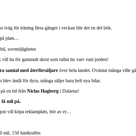
ss iväg för träning flera gånger i veckan blir det en del bök.
 på plats…
bil, sovmöjligheter.
vill ha för gammalt skrot som rullat tio varv runt jorden!
öra samtal med återförsäljare
över hela landet. Oväntat många ville 
blev ändå för dyra, många säljer bara helt nya bilar.
t på en bil från
Niclas Hagberg
i Dalarna!
 få mil på.
gon vill köpa reklamplats, hör av er…
 mil, 150 hästkrafter.