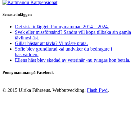
Senaste inläggen
Det sista inlägget. Ponnymamman 2014 – 2024.
Svek eller missförstånd? Sandra vill köpa tillbaka sin gamla
tävlingshäst.
Gillar hästar att tävla? Vi måste prata.
Sofie blev grundlurad -så undviker du bedragare i
hästvärlden.
Ellens häst blev skadad av veterinär -nu tvingas hon betala.
Ponnymamman på Facebook
© 2015 Ulrika Fåhraeus. Webbutveckling:
Flash Fwd
.