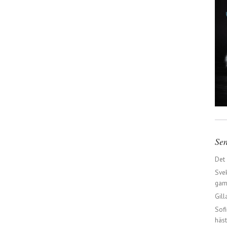
Sen
Det
Svek
gaml
Gill
Sofi
häst