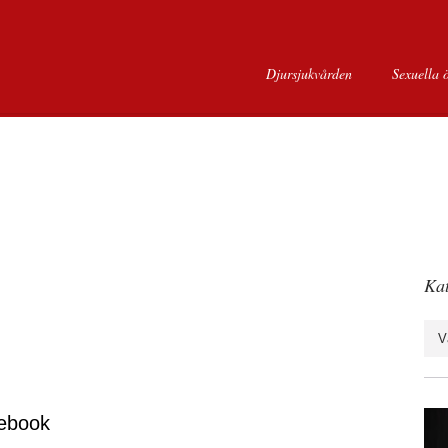
Djursjukvården
Sexuella 
Kat
Kate
ebook