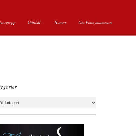
övergrepp
Gårdsliv
Humor
Om Ponnymamman
egorier
gorier