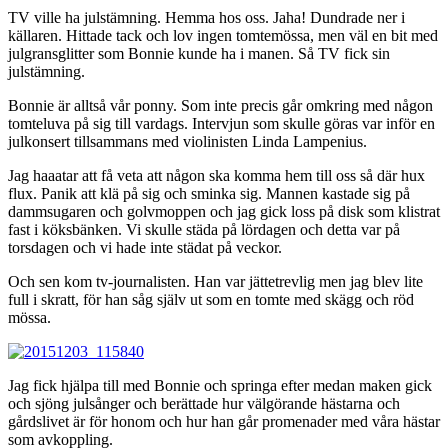
TV ville ha julstämning. Hemma hos oss. Jaha! Dundrade ner i
källaren. Hittade tack och lov ingen tomtemössa, men väl en bit med
julgransglitter som Bonnie kunde ha i manen. Så TV fick sin
julstämning.
Bonnie är alltså vår ponny. Som inte precis går omkring med någon
tomteluva på sig till vardags. Intervjun som skulle göras var inför en
julkonsert tillsammans med violinisten Linda Lampenius.
Jag haaatar att få veta att någon ska komma hem till oss så där hux
flux. Panik att klä på sig och sminka sig. Mannen kastade sig på
dammsugaren och golvmoppen och jag gick loss på disk som klistrat
fast i köksbänken. Vi skulle städa på lördagen och detta var på
torsdagen och vi hade inte städat på veckor.
Och sen kom tv-journalisten. Han var jättetrevlig men jag blev lite
full i skratt, för han såg själv ut som en tomte med skägg och röd
mössa.
Jag fick hjälpa till med Bonnie och springa efter medan maken gick
och sjöng julsånger och berättade hur välgörande hästarna och
gårdslivet är för honom och hur han går promenader med våra hästar
som avkoppling.