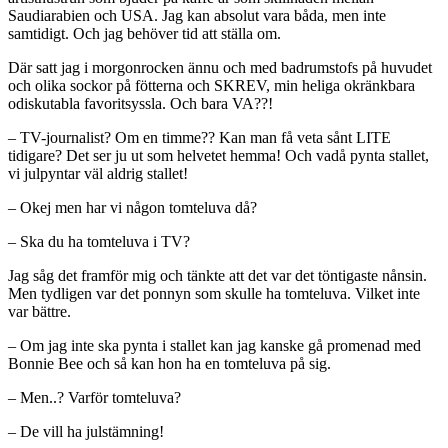
Saudiarabien och USA. Jag kan absolut vara båda, men inte
samtidigt. Och jag behöver tid att ställa om.
Där satt jag i morgonrocken ännu och med badrumstofs på huvudet
och olika sockor på fötterna och SKREV, min heliga okränkbara
odiskutabla favoritsyssla. Och bara VA??!
– TV-journalist? Om en timme?? Kan man få veta sånt LITE
tidigare? Det ser ju ut som helvetet hemma! Och vadå pynta stallet,
vi julpyntar väl aldrig stallet!
– Okej men har vi någon tomteluva då?
– Ska du ha tomteluva i TV?
Jag såg det framför mig och tänkte att det var det töntigaste nånsin.
Men tydligen var det ponnyn som skulle ha tomteluva. Vilket inte
var bättre.
– Om jag inte ska pynta i stallet kan jag kanske gå promenad med
Bonnie Bee och så kan hon ha en tomteluva på sig.
– Men..? Varför tomteluva?
– De vill ha julstämning!