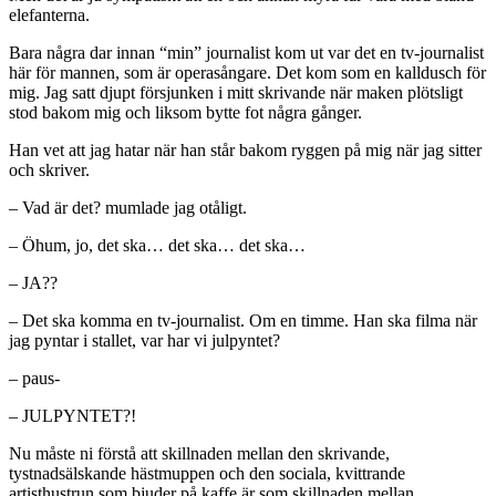
elefanterna.
Bara några dar innan “min” journalist kom ut var det en tv-journalist
här för mannen, som är operasångare. Det kom som en kalldusch för
mig. Jag satt djupt försjunken i mitt skrivande när maken plötsligt
stod bakom mig och liksom bytte fot några gånger.
Han vet att jag hatar när han står bakom ryggen på mig när jag sitter
och skriver.
– Vad är det? mumlade jag otåligt.
– Öhum, jo, det ska… det ska… det ska…
– JA??
– Det ska komma en tv-journalist. Om en timme. Han ska filma när
jag pyntar i stallet, var har vi julpyntet?
– paus-
– JULPYNTET?!
Nu måste ni förstå att skillnaden mellan den skrivande,
tystnadsälskande hästmuppen och den sociala, kvittrande
artisthustrun som bjuder på kaffe är som skillnaden mellan