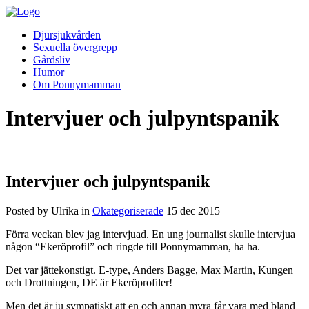
Djursjukvården
Sexuella övergrepp
Gårdsliv
Humor
Om Ponnymamman
Intervjuer och julpyntspanik
Intervjuer och julpyntspanik
Posted by Ulrika in
Okategoriserade
15
dec
2015
Förra veckan blev jag intervjuad. En ung journalist skulle intervjua
någon “Ekeröprofil” och ringde till Ponnymamman, ha ha.
Det var jättekonstigt. E-type, Anders Bagge, Max Martin, Kungen
och Drottningen, DE är Ekeröprofiler!
Men det är ju sympatiskt att en och annan myra får vara med bland