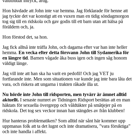
välutbildat intryck, artig.
Hon hävdade att John inte var hemma. Jag förklarade för henne att
jag tyckte det var konstigt att en vuxen man en tidig söndagmorgon
tog sig till en ridskola och gav godis till ett barn utan att hälsa på
föräldern och, ja.
Hon förstod det, sa hon.
Jag fick alltså inte träffa John, och dagarna efter var han inte heller
hemma.
En vecka efter detta försvann John till Sydamerika för
en längre tid
. Barnen vågade åka buss igen och ingen såg honom
väldigt länge.
Jag vill inte att han ska ha varit en pedofil! Och jag VET ju
fortfarande inte. Men som situationen var kunde jag inte bara låta det
vara, och riskera att ungarna i trakten råkade illa ut.
Nu hörde inte John till ridsporten, men tyvärr är ämnet alltid
aktuellt.
I senaste numret av Tidningen Ridsport berättas att en man
häktats för sexuella övergrepp och våldtäkter på småtjejer på en
ridskola. Det tog sex veckor innan han stängdes av från klubben!
Hur hanteras problematiken? Som alltid när sånt här kommer upp
uppmanas folk att ta det lugnt och inte dramatisera, ”vara försiktiga”
och inte handla i affekt.