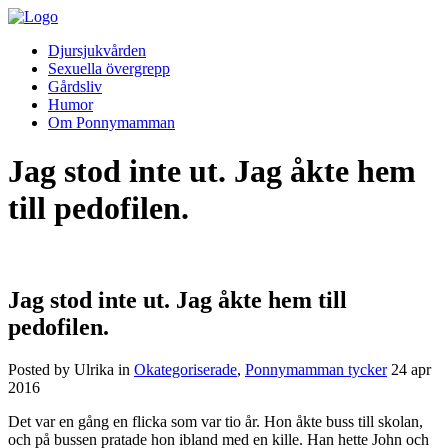
Djursjukvården
Sexuella övergrepp
Gårdsliv
Humor
Om Ponnymamman
Jag stod inte ut. Jag åkte hem
till pedofilen.
Jag stod inte ut. Jag åkte hem till
pedofilen.
Posted by Ulrika in
Okategoriserade
,
Ponnymamman tycker
24
apr
2016
Det var en gång en flicka som var tio år. Hon åkte buss till skolan,
och på bussen pratade hon ibland med en kille. Han hette John och