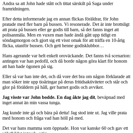
Andra sa att John hade stått och tittat särskilt på Saga under
framridningen.
Efter detta informerade jag en annan flickas föräldrar, för John
pratade med fler barn på bussen. Vi resonerade. Det är inte brottsligt
att prata på bussen eller ge godis till barn, så det fanns inget att
polisanmäla. Men en vuxen man hade ändå gått upp tidigt en
söndagmorgon och gjort sig ett visst omak för att träffa en 10-årig
flicka, utanför bussen. Och gett henne godisklubbor…
Hans agerande var helt enkelt oroväckande. Det fanns två scenarion:
antingen var han pedofil, och då borde någon göra klart för honom
att han hade ögonen på sig.
Eller så var han inte det, och då vore det bra om någon förklarade att
man söker inte upp tioåringar på deras fritidsaktiviteter och står och
glor på föräldern på håll, ger barnet godis och avviker.
Jag visste var John bodde. En dag åkte jag dit
, beväpnad med
inget annat än min vassa tunga.
Jag kunde inte gå och bära på detta! Jag stod inte ut. Jag ville prata
med honom och fråga vad han höll på med.
Det var hans mamma som öppnade. Hon var kanske 60 och gav ett