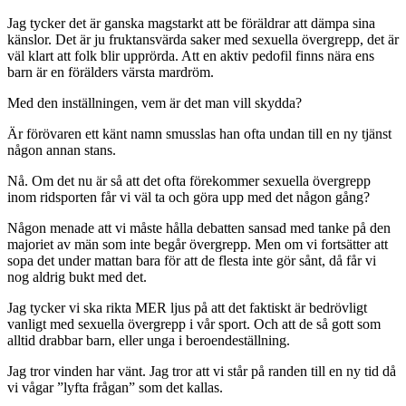
Jag tycker det är ganska magstarkt att be föräldrar att dämpa sina
känslor. Det är ju fruktansvärda saker med sexuella övergrepp, det är
väl klart att folk blir upprörda. Att en aktiv pedofil finns nära ens
barn är en förälders värsta mardröm.
Med den inställningen, vem är det man vill skydda?
Är förövaren ett känt namn smusslas han ofta undan till en ny tjänst
någon annan stans.
Nå. Om det nu är så att det ofta förekommer sexuella övergrepp
inom ridsporten får vi väl ta och göra upp med det någon gång?
Någon menade att vi måste hålla debatten sansad med tanke på den
majoriet av män som inte begår övergrepp. Men om vi fortsätter att
sopa det under mattan bara för att de flesta inte gör sånt, då får vi
nog aldrig bukt med det.
Jag tycker vi ska rikta MER ljus på att det faktiskt är bedrövligt
vanligt med sexuella övergrepp i vår sport. Och att de så gott som
alltid drabbar barn, eller unga i beroendeställning.
Jag tror vinden har vänt. Jag tror att vi står på randen till en ny tid då
vi vågar ”lyfta frågan” som det kallas.