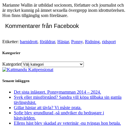
Marianne Wallin är utbildad socionom, författare och journalist och
är mycket kunnig på ämnet sexuella övergrepp inom idrottsrörelsen.
Hon finns tillgänglig som föreläsare.
Kommentarer från Facebook
Etiketter:
barnidrott
,
föräldrar
,
Hästar
,
Ponny
,
Ridning
,
ridsport
Kategorier
Kategorier
Senaste inläggen
Det sista inlägget. Ponnymamman 2014 – 2024.
Svek eller missförstånd? Sandra vill köpa tillbaka sin gamla
tävlingshäst.
Gillar hästar att tävla? Vi måste prata.
Sofie blev grundlurad -så undviker du bedragare i
hästvärlden.
Ellens häst blev skadad av veterinär -nu tvingas hon betala.