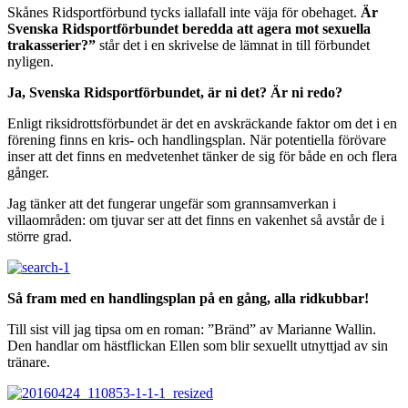
Skånes Ridsportförbund tycks iallafall inte väja för obehaget.
Är
Svenska Ridsportförbundet beredda att agera mot sexuella
trakasserier?”
står det i en skrivelse de lämnat in till förbundet
nyligen.
Ja, Svenska Ridsportförbundet, är ni det? Är ni redo?
Enligt riksidrottsförbundet är det en avskräckande faktor om det i en
förening finns en kris- och handlingsplan. När potentiella förövare
inser att det finns en medvetenhet tänker de sig för både en och flera
gånger.
Jag tänker att det fungerar ungefär som grannsamverkan i
villaområden: om tjuvar ser att det finns en vakenhet så avstår de i
större grad.
Så fram med en handlingsplan på en gång, alla ridkubbar!
Till sist vill jag tipsa om en roman: ”Bränd” av Marianne Wallin.
Den handlar om hästflickan Ellen som blir sexuellt utnyttjad av sin
tränare.