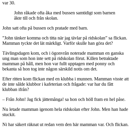
var 30.
John råkade ofta åka med bussen samtidigt som barnen
åkte till och från skolan.
John satt ofta på bussen och pratade med barn.
”John tänker komma och titta när jag tävlar på ridskolan” sa flickan.
Mamman tyckte det lät märkligt. Varför skulle han göra det?
Tävlingsdagen kom, och i ögonvrån noterade mamman en ganska
ung man som hon inte sett på ridskolan förut. Killen betraktade
mamman på håll, men hon var fullt upptagen med ponny och
bekanta så hon tog inte någon särskild notis om det.
Efter ritten kom flickan med en klubba i munnen. Mamman visste att
de inte sålde klubbor i kafeterian och frågade: var har du fått
klubban ifrån?
– Från John! Jag fick jättemånga! sa hon och höll fram en hel påse.
Nu letade mamman igenom hela ridskolan efter John. Men han hade
stuckit.
Ni har säkert räknat ut redan vem den här mamman var. Och flickan.