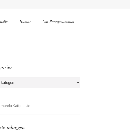
dsliv
Humor
Om Ponnymamman
gorier
rier
ste inläggen