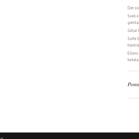
Det si
Svek e
gamla 
Gillar 
Sofie 
hästvä
Ellens
betala
Ponn
wd
.