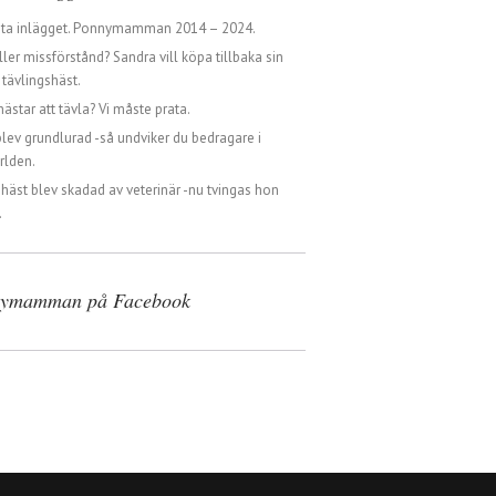
sta inlägget. Ponnymamman 2014 – 2024.
ller missförstånd? Sandra vill köpa tillbaka sin
tävlingshäst.
hästar att tävla? Vi måste prata.
blev grundlurad -så undviker du bedragare i
rlden.
 häst blev skadad av veterinär -nu tvingas hon
.
ymamman på Facebook