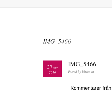
IMG_5466
IMG_5466
29
mar
Posted by Ulrika in
2016
Kommentarer från