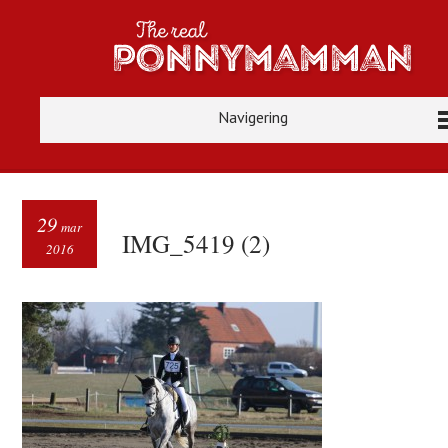
Navigering
29
mar
IMG_5419 (2)
2016