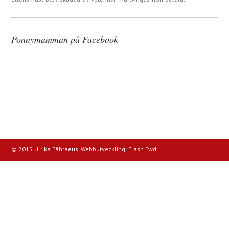
Ponnymamman på Facebook
© 2015 Ulrika Fåhraeus. Webbutveckling:
Flash Fwd
.