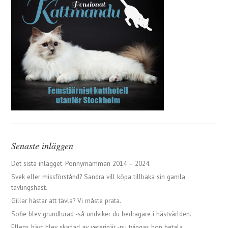
Senaste inläggen
Det sista inlägget. Ponnymamman 2014 – 2024.
Svek eller missförstånd? Sandra vill köpa tillbaka sin gamla
tävlingshäst.
Gillar hästar att tävla? Vi måste prata.
Sofie blev grundlurad -så undviker du bedragare i hästvärlden.
Ellens häst blev skadad av veterinär -nu tvingas hon betala.