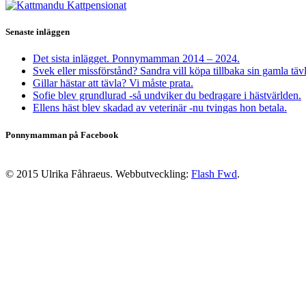
Senaste inläggen
Det sista inlägget. Ponnymamman 2014 – 2024.
Svek eller missförstånd? Sandra vill köpa tillbaka sin gamla täv
Gillar hästar att tävla? Vi måste prata.
Sofie blev grundlurad -så undviker du bedragare i hästvärlden.
Ellens häst blev skadad av veterinär -nu tvingas hon betala.
Ponnymamman på Facebook
© 2015 Ulrika Fåhraeus. Webbutveckling:
Flash Fwd
.