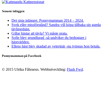
Senaste inläggen
Det sista inlägget. Ponnymamman 2014 – 2024.
Svek eller missförstånd? Sandra vill köpa tillbaka sin gamla
tävlingshäst.
Gillar hästar att tävla? Vi måste prata.
Sofie blev grundlurad -så undviker du bedragare i
hästvärlden.
Ellens häst blev skadad av veterinär -nu tvingas hon betala.
Ponnymamman på Facebook
© 2015 Ulrika Fåhraeus. Webbutveckling:
Flash Fwd
.