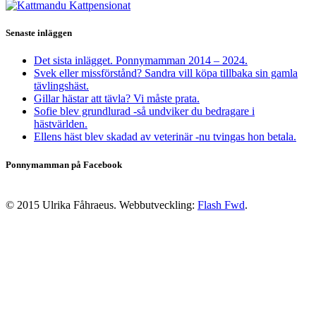
Senaste inläggen
Det sista inlägget. Ponnymamman 2014 – 2024.
Svek eller missförstånd? Sandra vill köpa tillbaka sin gamla
tävlingshäst.
Gillar hästar att tävla? Vi måste prata.
Sofie blev grundlurad -så undviker du bedragare i
hästvärlden.
Ellens häst blev skadad av veterinär -nu tvingas hon betala.
Ponnymamman på Facebook
© 2015 Ulrika Fåhraeus. Webbutveckling:
Flash Fwd
.