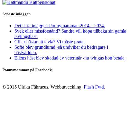
Senaste inläggen
Det sista inlägget. Ponnymamman 2014 – 2024.
Svek eller missförstånd? Sandra vill köpa tillbaka sin gamla
tävlingshäst.
Gillar hästar att tävla? Vi måste prata.
Sofie blev grundlurad -så undviker du bedragare i
hästvärlden.
Ellens häst blev skadad av veterinär -nu tvingas hon betala.
Ponnymamman på Facebook
© 2015 Ulrika Fåhraeus. Webbutveckling:
Flash Fwd
.