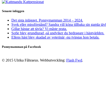
Senaste inläggen
Det sista inlägget. Ponnymamman 2014 – 2024.
Svek eller missförstånd? Sandra vill köpa tillbaka sin gamla täv
Gillar hästar att tävla? Vi måste prata.
Sofie blev grundlurad -så undviker du bedragare i hästvärlden.
Ellens häst blev skadad av veterinär -nu tvingas hon betala.
Ponnymamman på Facebook
© 2015 Ulrika Fåhraeus. Webbutveckling:
Flash Fwd
.