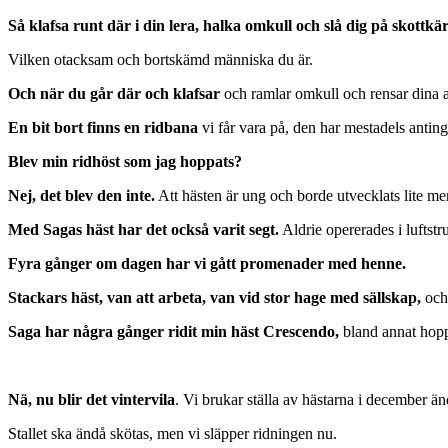
Så klafsa runt där i din lera, halka omkull och slå dig på skottkä
Vilken otacksam och bortskämd människa du är.
Och när du går där och klafsar
och ramlar omkull och rensar dina av
En bit bort finns en ridbana
vi får vara på, den har mestadels antinge
Blev min ridhöst som jag hoppats?
Nej, det blev den inte.
Att hästen är ung och borde utvecklats lite me
Med Sagas häst har det också varit segt.
Aldrie opererades i luftstru
Fyra gånger om dagen har vi gått promenader med henne.
Stackars häst, van att arbeta, van vid stor hage med sällskap,
och 
Saga har några gånger ridit min häst Crescendo,
bland annat hopp
Nä, nu blir det vintervila
. Vi brukar ställa av hästarna i december änd
Stallet ska ändå skötas, men vi släpper ridningen nu.