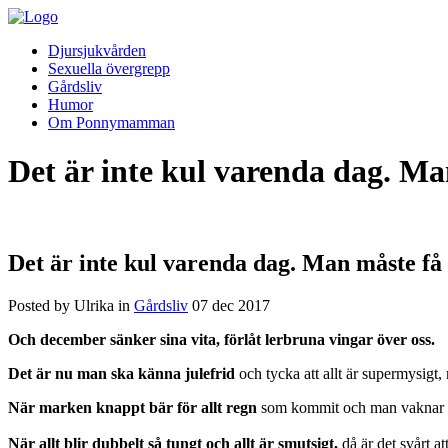
Djursjukvården
Sexuella övergrepp
Gårdsliv
Humor
Om Ponnymamman
Det är inte kul varenda dag. Ma
Det är inte kul varenda dag. Man måste få
Posted by Ulrika in
Gårdsliv
07
dec
2017
Och december sänker sina vita, förlåt lerbruna vingar över oss.
Det är nu man ska känna julefrid
och tycka att allt är supermysigt
När marken knappt bär för allt regn
som kommit och man vaknar
När allt blir dubbelt så tungt och allt är smutsigt,
då är det svårt a