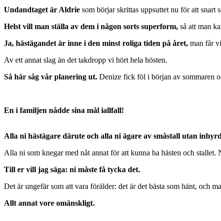
Undandtaget är Aldrie
som börjar skrittas uppsuttet nu för att snart s
Helst vill man ställa av dem i någon sorts superform,
så att man kan
Ja, hästägandet är inne i den minst roliga tiden på året,
man får vi
Av ett annat slag än det takdropp vi hört hela hösten.
Så här såg vår planering ut.
Denize fick föl i början av sommaren 
En i familjen nådde sina mål iallfall!
Alla ni hästägare därute och alla ni ägare av småstall utan inhyr
Alla ni som knegar med nåt annat för att kunna ha hästen och stallet. N
Till er vill jag säga: ni måste få tycka det.
Det är ungefär som att vara förälder: det är det bästa som hänt, och m
Allt annat vore omänskligt.