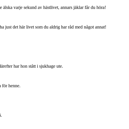
 älska varje sekund av hästlivet, annars jäklar får du höra!
ha just det här livet som du aldrig har råd med något annat!
ärefter har hon stått i sjukhage ute.
a för henne.
å.