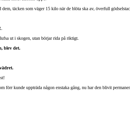
dem, täcken som väger 15 kilo när de blöta ska av, överfull gödselsta
R.
lufsa ut i skogen, utan börjar rida på riktigt.
, blev det.
vädret.
st!
m förr kunde uppträda någon enstaka gång, nu har den blivit permanen