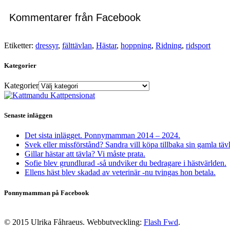
Kommentarer från Facebook
Etiketter:
dressyr
,
fälttävlan
,
Hästar
,
hoppning
,
Ridning
,
ridsport
Kategorier
Kategorier
Senaste inläggen
Det sista inlägget. Ponnymamman 2014 – 2024.
Svek eller missförstånd? Sandra vill köpa tillbaka sin gamla täv
Gillar hästar att tävla? Vi måste prata.
Sofie blev grundlurad -så undviker du bedragare i hästvärlden.
Ellens häst blev skadad av veterinär -nu tvingas hon betala.
Ponnymamman på Facebook
© 2015 Ulrika Fåhraeus. Webbutveckling:
Flash Fwd
.