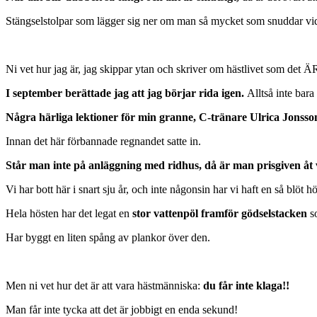
Stängselstolpar som lägger sig ner om man så mycket som snuddar vid 
Ni vet hur jag är, jag skippar ytan och skriver om hästlivet som det Ä
I september berättade jag att jag börjar rida igen.
Alltså inte bara 
Några härliga lektioner för min granne, C-tränare Ulrica Jonsson
Innan det här förbannade regnandet satte in.
Står man inte på anläggning med ridhus, då är man prisgiven åt 
Vi har bott här i snart sju år, och inte någonsin har vi haft en så blöt hö
Hela hösten har det legat en
stor vattenpöl framför gödselstacken
so
Har byggt en liten spång av plankor över den.
Men ni vet hur det är att vara hästmänniska:
du får inte klaga!!
Man får inte tycka att det är jobbigt en enda sekund!