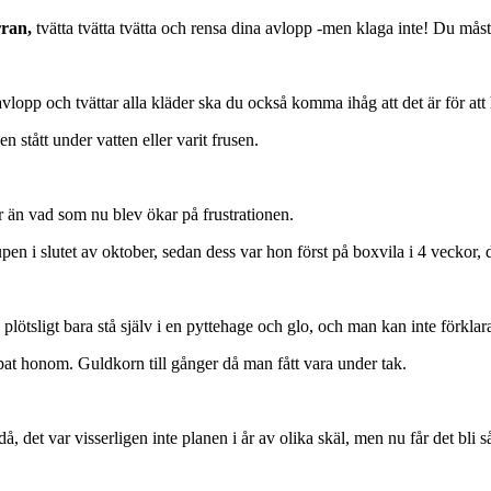
rran,
tvätta tvätta tvätta och rensa dina avlopp -men klaga inte! Du måste
lopp och tvättar alla kläder ska du också komma ihåg att det är för att 
n stått under vatten eller varit frusen.
r än vad som nu blev ökar på frustrationen.
pen i slutet av oktober, sedan dess var hon först på boxvila i 4 veckor, d
plötsligt bara stå själv i en pyttehage och glo, och man kan inte förklar
at honom. Guldkorn till gånger då man fått vara under tak.
å, det var visserligen inte planen i år av olika skäl, men nu får det bli s