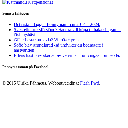
Senaste inläggen
Det sista inlägget. Ponnymamman 2014 – 2024.
Svek eller missförstånd? Sandra vill köpa tillbaka sin gamla
tävlingshäst.
Gillar hästar att tävla? Vi måste prata.
Sofie blev grundlurad -så undviker du bedragare i
hästvärlden.
Ellens häst blev skadad av veterinär -nu tvingas hon betala.
Ponnymamman på Facebook
© 2015 Ulrika Fåhraeus. Webbutveckling:
Flash Fwd
.