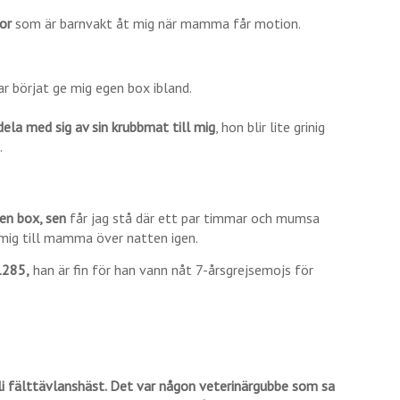
ror
som är barnvakt åt mig när mamma får motion.
r börjat ge mig egen box ibland.
ela med sig av sin krubbmat till mig
, hon blir lite grinig
.
en box, sen
får jag stå där ett par timmar och mumsa
 mig till mamma över natten igen.
1285,
han är fin för han vann nåt 7-årsgrejsemojs för
i fälttävlanshäst.
Det var någon veterinärgubbe som sa