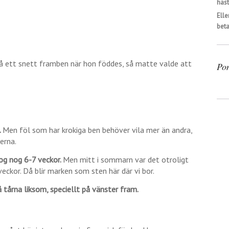
häst
Elle
beta
ett snett framben när hon föddes, så matte valde att
Po
.
Men föl som har krokiga ben behöver vila mer än andra,
erna.
tog nog 6-7 veckor.
Men mitt i sommarn var det otroligt
veckor. Då blir marken som sten här där vi bor.
å tårna liksom, speciellt på vänster fram.