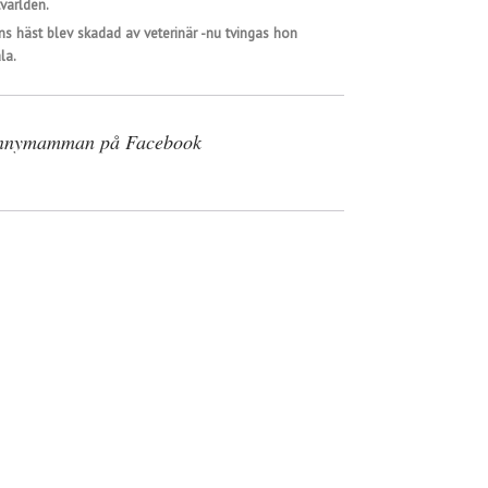
världen.
ns häst blev skadad av veterinär -nu tvingas hon
la.
nnymamman på Facebook