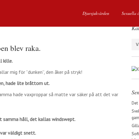
Djursjukvården
Sexuella 
Kat
Kate
en blev raka.
 kille.
lar mig för ”dunken”, den åker på stryk!
, hade lite bråttom ut.
Sen
mamma hade vaxproppar så matte var säker på att det var
Det
Svek
gaml
t samma håll, det kallas windswept.
Gill
var väldigt snett.
Sofi