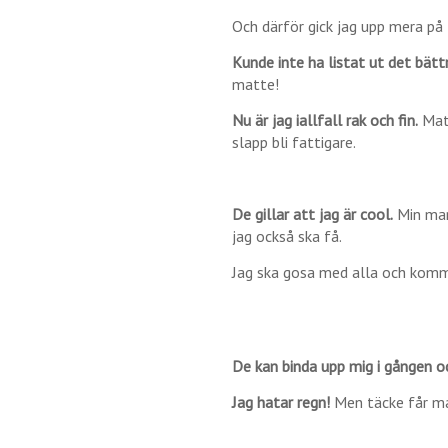
Och därför gick jag upp mera på 
Kunde inte ha listat ut det bättr
matte!
Nu är jag iallfall rak och fin.
Matt
slapp bli fattigare.
De gillar att jag är cool.
Min mam
jag också ska få.
Jag ska gosa med alla och komme
De kan binda upp mig i gången oc
Jag hatar regn!
Men täcke får ma