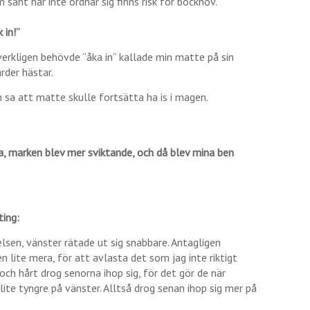
 sånt här inte ordnar sig finns risk för bockhov.
 in!”
verkligen behövde “åka in” kallade min matte på sin
rder hästar.
sa att matte skulle fortsätta ha is i magen.
a, marken blev mer sviktande, och då blev mina ben
ting:
lsen, vänster rätade ut sig snabbare. Antagligen
 lite mera, för att avlasta det som jag inte riktigt
och hårt drog senorna ihop sig, för det gör de när
lite tyngre på vänster. Alltså drog senan ihop sig mer på