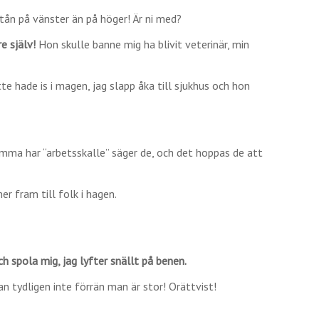
tån på vänster än på höger! Är ni med?
e själv!
Hon skulle banne mig ha blivit veterinär, min
e hade is i magen, jag slapp åka till sjukhus och hon
ma har “arbetsskalle” säger de, och det hoppas de att
r fram till folk i hagen.
h spola mig, jag lyfter snällt på benen.
n tydligen inte förrän man är stor! Orättvist!