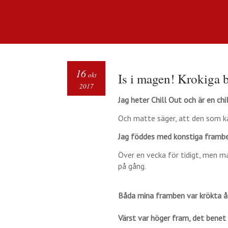
16
okt
Is i magen! Krokiga b
2017
Jag heter Chill Out och är en chill
Och matte säger, att den som kal
Jag föddes med konstiga framben
Över en vecka för tidigt, men 
på gång.
Båda mina framben var krökta å
Värst var höger fram, det benet 