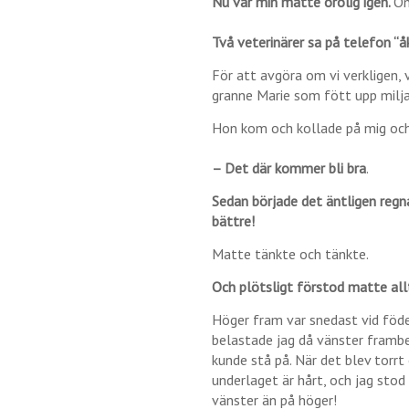
Nu var min matte orolig igen.
Om
Två veterinärer sa på telefon “åk
För att avgöra om vi verkligen, 
granne Marie som fött upp milja
Hon kom och kollade på mig och 
– Det där kommer bli bra
.
Sedan började det äntligen regn
bättre!
Matte tänkte och tänkte.
Och plötsligt förstod matte all
Höger fram var snedast vid föde
belastade jag då vänster framben
kunde stå på. När det blev torrt 
underlaget är hårt, och jag stod 
vänster än på höger!