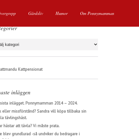
övergrepp
Gårdsliv
Humor
Om Ponnymamman
egorier
gorier
aste inläggen
 sista inlägget. Ponnymamman 2014 – 2024.
 eller missförstånd? Sandra vill köpa tillbaka sin
a tävlingshäst.
ar hästar att tävla? Vi måste prata.
e blev grundlurad -så undviker du bedragare i