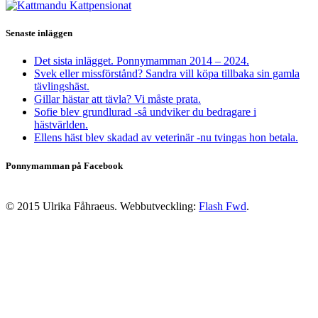
Senaste inläggen
Det sista inlägget. Ponnymamman 2014 – 2024.
Svek eller missförstånd? Sandra vill köpa tillbaka sin gamla
tävlingshäst.
Gillar hästar att tävla? Vi måste prata.
Sofie blev grundlurad -så undviker du bedragare i
hästvärlden.
Ellens häst blev skadad av veterinär -nu tvingas hon betala.
Ponnymamman på Facebook
© 2015 Ulrika Fåhraeus. Webbutveckling:
Flash Fwd
.