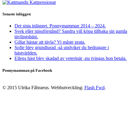
Senaste inläggen
Det sista inlägget. Ponnymamman 2014 – 2024.
Svek eller missförstånd? Sandra vill köpa tillbaka sin gamla
tävlingshäst.
Gillar hästar att tävla? Vi måste prata.
Sofie blev grundlurad -så undviker du bedragare i
hästvärlden.
Ellens häst blev skadad av veterinär -nu tvingas hon betala.
Ponnymamman på Facebook
© 2015 Ulrika Fåhraeus. Webbutveckling:
Flash Fwd
.