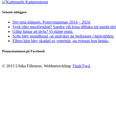
Senaste inläggen
Det sista inlägget. Ponnymamman 2014 – 2024.
Svek eller missförstånd? Sandra vill köpa tillbaka sin gamla täv
Gillar hästar att tävla? Vi måste prata.
Sofie blev grundlurad -så undviker du bedragare i hästvärlden.
Ellens häst blev skadad av veterinär -nu tvingas hon betala.
Ponnymamman på Facebook
© 2015 Ulrika Fåhraeus. Webbutveckling:
Flash Fwd
.