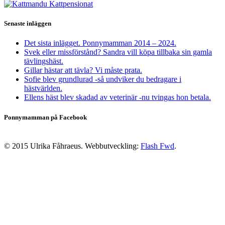
Senaste inläggen
Det sista inlägget. Ponnymamman 2014 – 2024.
Svek eller missförstånd? Sandra vill köpa tillbaka sin gamla
tävlingshäst.
Gillar hästar att tävla? Vi måste prata.
Sofie blev grundlurad -så undviker du bedragare i
hästvärlden.
Ellens häst blev skadad av veterinär -nu tvingas hon betala.
Ponnymamman på Facebook
© 2015 Ulrika Fåhraeus. Webbutveckling:
Flash Fwd
.