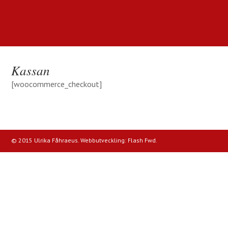
Kassan
[woocommerce_checkout]
© 2015 Ulrika Fåhraeus. Webbutveckling:
Flash Fwd
.