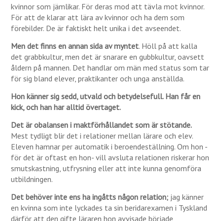
kvinnor som jämlikar. För deras mod att tävla mot kvinnor.
För att de klarar att lära av kvinnor och ha dem som
förebilder. De är faktiskt helt unika i det avseendet.
Men det finns en annan sida av myntet
. Höll på att kalla
det grabbkultur, men det är snarare en gubbkultur, oavsett
åldern på mannen. Det handlar om män med status som tar
för sig bland elever, praktikanter och unga anställda.
Hon känner sig sedd, utvald och betydelsefull. Han får en
kick, och han har alltid övertaget.
Det är obalansen i maktförhållandet som är stötande.
Mest tydligt blir det i relationer mellan lärare och elev.
Eleven hamnar per automatik i beroendeställning. Om hon -
för det är oftast en hon- vill avsluta relationen riskerar hon
smutskastning, utfrysning eller att inte kunna genomföra
utbildningen.
Det behöver inte ens ha ingåtts någon relation;
jag känner
en kvinna som inte lyckades ta sin beridarexamen i Tyskland
därför att den gifte läraren hon avvisade började