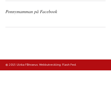
Ponnymamman på Facebook
© 2015 Ulrika Fåhraeus. Webbutveckling:
Flash Fwd
.