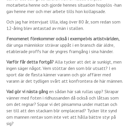
motarbeta henne och gjorde hennes situation hopplös -han
gav henne mer och mer arbete tills hon kollapsade.
Och jag har intervjuat Ulla, idag över 80 år, som redan som
12-åring blev antastad av män i stallen.
Fenomenet förekommer också i exempelvis artistvärlden,
där unga människor strävar uppåt i en bransch där äldre,
etablerade proffs har de yngres framgång i sina händer.
Varför får detta fortgå?
Alla tycker att det är sunkigt, men
ingen säger något. Vem stöttar den som blir utsatt? I en
sport där de flesta känner varann och gör affärer med
varann är det tydligen svårt att konfrontera de här männen.
Vad gör vi nästa gång
en sådan här sak rullas upp? Skrapar
vänner med foten i ridhussanden då också och låtsas som
om det regnar? Sopar vi det pinsamma under mattan och
ser till att den stackarn blir omplacerad? Tycker lite synd
om mannen rentav som inte vet att hålla bättre styr på
sig?