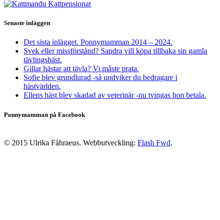
Senaste inläggen
Det sista inlägget. Ponnymamman 2014 – 2024.
Svek eller missförstånd? Sandra vill köpa tillbaka sin gamla
tävlingshäst.
Gillar hästar att tävla? Vi måste prata.
Sofie blev grundlurad -så undviker du bedragare i
hästvärlden.
Ellens häst blev skadad av veterinär -nu tvingas hon betala.
Ponnymamman på Facebook
© 2015 Ulrika Fåhraeus. Webbutveckling:
Flash Fwd
.