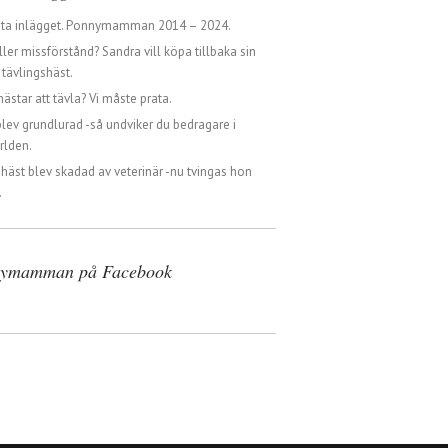
sta inlägget. Ponnymamman 2014 – 2024.
ller missförstånd? Sandra vill köpa tillbaka sin
tävlingshäst.
hästar att tävla? Vi måste prata.
blev grundlurad -så undviker du bedragare i
rlden.
 häst blev skadad av veterinär -nu tvingas hon
.
ymamman på Facebook