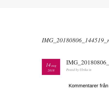
IMG_20180806_144519_r
IMG_20180806_
14
aug
Posted by Ulrika in
2018
Kommentarer från