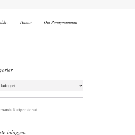
dsliv
Humor
Om Ponnymamman
gorier
rier
ste inläggen