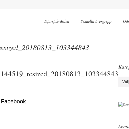
Djursjukvården
Sexuella övergrepp
Går
esized_20180813_103344843
Kate
144519_resized_20180813_103344843
Katego
 Facebook
Sena