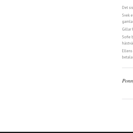
Det si
Svek e
gamla 
Gillar 
Sofie 
hästvä
Ellens
betala
Ponn