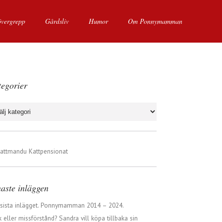
övergrepp
Gårdsliv
Humor
Om Ponnymamman
egorier
gorier
aste inläggen
 sista inlägget. Ponnymamman 2014 – 2024.
 eller missförstånd? Sandra vill köpa tillbaka sin