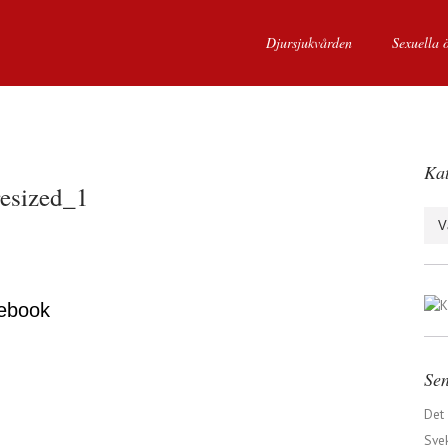
Djursjukvården
Sexuella 
Kat
esized_1
Kate
ebook
Sen
Det
Svek