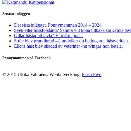
Senaste inläggen
Det sista inlägget. Ponnymamman 2014 – 2024.
Svek eller missförstånd? Sandra vill köpa tillbaka sin gamla täv
Gillar hästar att tävla? Vi måste prata.
Sofie blev grundlurad -så undviker du bedragare i hästvärlden.
Ellens häst blev skadad av veterinär -nu tvingas hon betala.
Ponnymamman på Facebook
© 2015 Ulrika Fåhraeus. Webbutveckling:
Flash Fwd
.