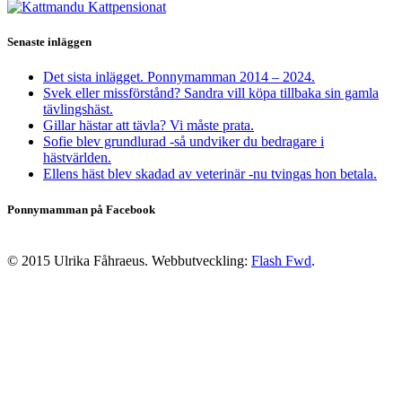
Senaste inläggen
Det sista inlägget. Ponnymamman 2014 – 2024.
Svek eller missförstånd? Sandra vill köpa tillbaka sin gamla
tävlingshäst.
Gillar hästar att tävla? Vi måste prata.
Sofie blev grundlurad -så undviker du bedragare i
hästvärlden.
Ellens häst blev skadad av veterinär -nu tvingas hon betala.
Ponnymamman på Facebook
© 2015 Ulrika Fåhraeus. Webbutveckling:
Flash Fwd
.