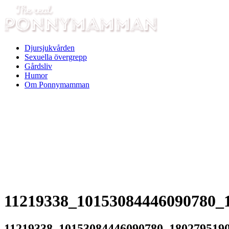
Djursjukvården
Sexuella övergrepp
Gårdsliv
Humor
Om Ponnymamman
11219338_10153084446090780_
11219338_10153084446090780_180279519