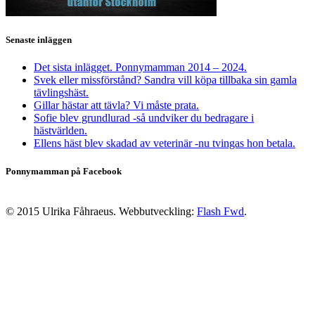
Senaste inläggen
Det sista inlägget. Ponnymamman 2014 – 2024.
Svek eller missförstånd? Sandra vill köpa tillbaka sin gamla
tävlingshäst.
Gillar hästar att tävla? Vi måste prata.
Sofie blev grundlurad -så undviker du bedragare i
hästvärlden.
Ellens häst blev skadad av veterinär -nu tvingas hon betala.
Ponnymamman på Facebook
© 2015 Ulrika Fåhraeus. Webbutveckling:
Flash Fwd
.