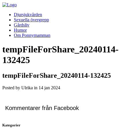
Djursjukvården
Sexuella övergrepp
Gårdsliv
Humor
Om Ponnymamman
tempFileForShare_20240114-
132425
tempFileForShare_20240114-132425
Posted by Ulrika in
14
jan
2024
Kommentarer från Facebook
Kategorier