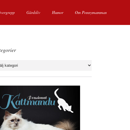
övergrepp
Gårdsliv
Humor
Om Ponnymamman
egorier
gorier