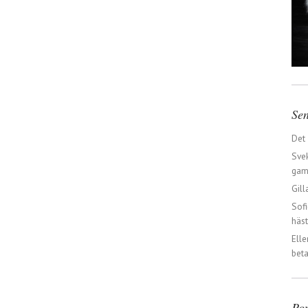
Sen
Det
Svek
gaml
Gill
Sofi
häst
Elle
beta
Po