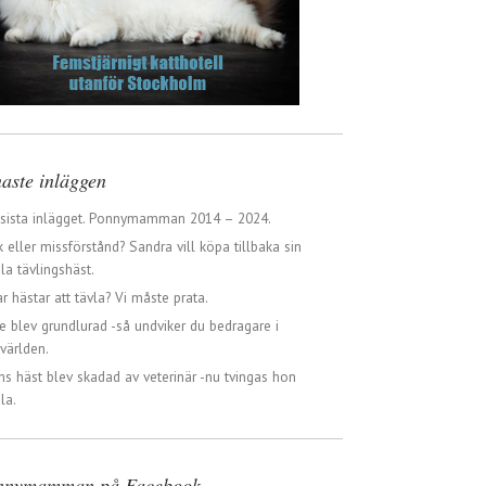
aste inläggen
 sista inlägget. Ponnymamman 2014 – 2024.
 eller missförstånd? Sandra vill köpa tillbaka sin
a tävlingshäst.
ar hästar att tävla? Vi måste prata.
e blev grundlurad -så undviker du bedragare i
världen.
ns häst blev skadad av veterinär -nu tvingas hon
la.
nnymamman på Facebook