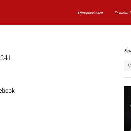
Djursjukvården
Sexuella 
Kat
241
Kate
ebook