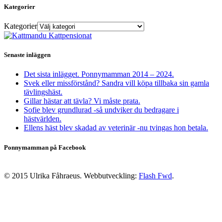
Kategorier
Kategorier
Senaste inläggen
Det sista inlägget. Ponnymamman 2014 – 2024.
Svek eller missförstånd? Sandra vill köpa tillbaka sin gamla
tävlingshäst.
Gillar hästar att tävla? Vi måste prata.
Sofie blev grundlurad -så undviker du bedragare i
hästvärlden.
Ellens häst blev skadad av veterinär -nu tvingas hon betala.
Ponnymamman på Facebook
© 2015 Ulrika Fåhraeus. Webbutveckling:
Flash Fwd
.