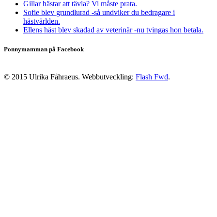
Gillar hästar att tävla? Vi måste prata.
Sofie blev grundlurad -så undviker du bedragare i
hästvärlden.
Ellens häst blev skadad av veterinär -nu tvingas hon betala.
Ponnymamman på Facebook
© 2015 Ulrika Fåhraeus. Webbutveckling:
Flash Fwd
.