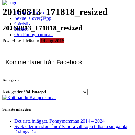
20160813_171818_resized
Djursjukvården
Sexuella övergrepp
Gårdsliv
20160813_171818_resized
Humor
Om Ponnymamman
Posted by Ulrika in
14
aug
2016
Kommentarer från Facebook
Kategorier
Kategorier
Senaste inläggen
Det sista inlägget. Ponnymamman 2014 – 2024.
Svek eller missförstånd? Sandra vill köpa tillbaka sin gamla
tävlingshäst.