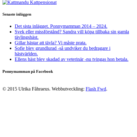
Senaste inläggen
Det sista inlägget. Ponnymamman 2014 – 2024.
Svek eller missförstånd? Sandra vill köpa tillbaka sin gamla
tävlingshäst.
Gillar hästar att tävla? Vi måste prata.
Sofie blev grundlurad -så undviker du bedragare i
hästvärlden.
Ellens häst blev skadad av veterinär -nu tvingas hon betala.
Ponnymamman på Facebook
© 2015 Ulrika Fåhraeus. Webbutveckling:
Flash Fwd
.