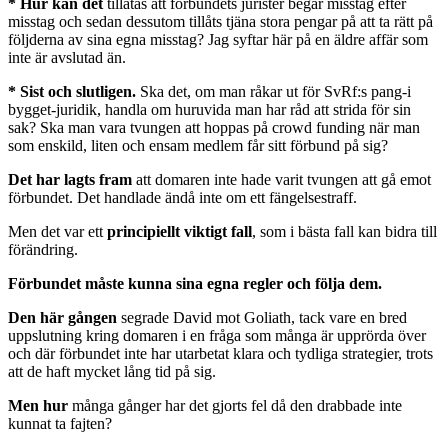
* Hur kan det
tillåtas att förbundets jurister begår misstag efter
misstag och sedan dessutom tillåts tjäna stora pengar på att ta rätt på
följderna av sina egna misstag? Jag syftar här på en äldre affär som
inte är avslutad än.
* Sist och slutligen.
Ska det, om man råkar ut för SvRf:s pang-i
bygget-juridik, handla om huruvida man har råd att strida för sin
sak? Ska man vara tvungen att hoppas på crowd funding när man
som enskild, liten och ensam medlem får sitt förbund på sig?
Det har lagts fram
att domaren inte hade varit tvungen att gå emot
förbundet. Det handlade ändå inte om ett fängelsestraff.
Men det var ett
principiellt viktigt fall
, som i bästa fall kan bidra till
förändring.
Förbundet måste kunna sina egna regler och följa dem.
Den här gången
segrade David mot Goliath, tack vare en bred
uppslutning kring domaren i en fråga som många är upprörda över
och där förbundet inte har utarbetat klara och tydliga strategier, trots
att de haft mycket lång tid på sig.
Men hur
många gånger har det gjorts fel då den drabbade inte
kunnat ta fajten?