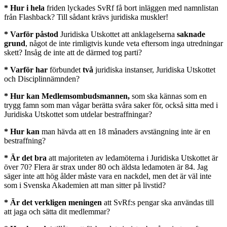
* Hur i hela
friden lyckades SvRf få bort inläggen med namnlistan
från Flashback? Till sådant krävs juridiska muskler!
* Varför påstod
Juridiska Utskottet att anklagelserna
saknade
grund
, något de inte rimligtvis kunde veta eftersom inga utredningar
skett? Insåg de inte att de därmed tog parti?
* Varför har
förbundet
två
juridiska instanser, Juridiska Utskottet
och Disciplinnämnden?
* Hur kan Medlemsombudsmannen,
som ska kännas som en
trygg famn som man vågar berätta svåra saker för, också sitta med i
Juridiska Utskottet som utdelar bestraffningar?
* Hur kan
man hävda att en 18 månaders avstängning inte är en
bestraffning?
* Är det bra
att majoriteten av ledamöterna i Juridiska Utskottet är
över 70? Flera är strax under 80 och äldsta ledamoten är 84. Jag
säger inte att hög ålder måste vara en nackdel, men det är väl inte
som i Svenska Akademien att man sitter på livstid?
* Är det verkligen meningen
att SvRf:s pengar ska användas till
att jaga och sätta dit medlemmar?