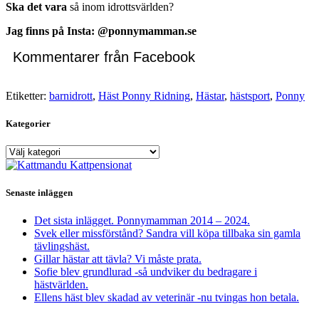
Ska det vara
så inom idrottsvärlden?
Jag finns på Insta: @ponnymamman.se
Kommentarer från Facebook
Etiketter:
barnidrott
,
Häst Ponny Ridning
,
Hästar
,
hästsport
,
Ponny
Kategorier
Kategorier
Senaste inläggen
Det sista inlägget. Ponnymamman 2014 – 2024.
Svek eller missförstånd? Sandra vill köpa tillbaka sin gamla
tävlingshäst.
Gillar hästar att tävla? Vi måste prata.
Sofie blev grundlurad -så undviker du bedragare i
hästvärlden.
Ellens häst blev skadad av veterinär -nu tvingas hon betala.