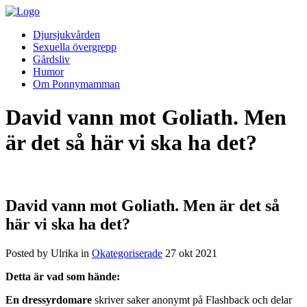
Djursjukvården
Sexuella övergrepp
Gårdsliv
Humor
Om Ponnymamman
David vann mot Goliath. Men
är det så här vi ska ha det?
David vann mot Goliath. Men är det så
här vi ska ha det?
Posted by Ulrika in
Okategoriserade
27
okt
2021
Detta är vad som hände:
En dressyrdomare
skriver saker anonymt på Flashback och delar