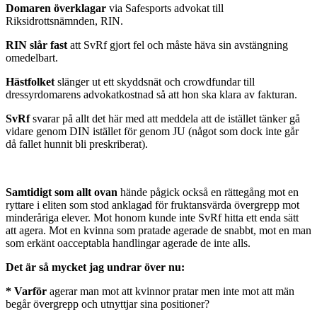
Domaren överklagar
via Safesports advokat till
Riksidrottsnämnden, RIN.
RIN slår fast
att SvRf gjort fel och måste häva sin avstängning
omedelbart.
Hästfolket
slänger ut ett skyddsnät och crowdfundar till
dressyrdomarens advokatkostnad så att hon ska klara av fakturan.
SvRf
svarar på allt det här med att meddela att de istället tänker gå
vidare genom DIN istället för genom JU (något som dock inte går
då fallet hunnit bli preskriberat).
Samtidigt som allt ovan
hände pågick också en rättegång mot en
ryttare i eliten som stod anklagad för fruktansvärda övergrepp mot
minderåriga elever. Mot honom kunde inte SvRf hitta ett enda sätt
att agera. Mot en kvinna som pratade agerade de snabbt, mot en man
som erkänt oacceptabla handlingar agerade de inte alls.
Det är så mycket jag undrar över nu:
* Varför
agerar man mot att kvinnor pratar men inte mot att män
begår övergrepp och utnyttjar sina positioner?