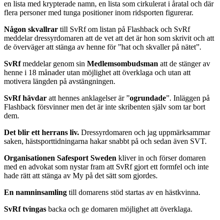
en lista med krypterade namn, en lista som cirkulerat i åratal och där
flera personer med tunga positioner inom ridsporten figurerar.
Någon skvallrar
till SvRf om listan på Flashback och SvRf
meddelar dressyrdomaren att de vet att det är hon som skrivit och att
de överväger att stänga av henne för ”hat och skvaller på nätet”.
SvRf
meddelar genom sin
Medlemsombudsman
att de stänger av
henne i 18 månader utan möjlighet att överklaga och utan att
motivera längden på avstängningen.
SvRf hävdar
att hennes anklagelser är ”
ogrundade
”. Inläggen på
Flashback försvinner men det är inte skribenten själv som tar bort
dem.
Det blir ett herrans liv.
Dressyrdomaren och jag uppmärksammar
saken, hästsporttidningarna hakar snabbt på och sedan även SVT.
Organisationen Safesport Sweden
kliver in och förser domaren
med en advokat som nystar fram att SvRf gjort ett formfel och inte
hade rätt att stänga av My på det sätt som gjordes.
En namninsamling
till domarens stöd startas av en hästkvinna.
SvRf tvingas
backa och ge domaren möjlighet att överklaga.