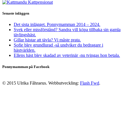
Senaste inläggen
Det sista inlägget. Ponnymamman 2014 – 2024.
Svek eller missförstånd? Sandra vill köpa tillbaka sin gamla
tävlingshäst.
Gillar hästar att tävla? Vi måste prata.
Sofie blev grundlurad -så undviker du bedragare i
hästvärlden.
Ellens häst blev skadad av veterinär -nu tvingas hon betala.
Ponnymamman på Facebook
© 2015 Ulrika Fåhraeus. Webbutveckling:
Flash Fwd
.