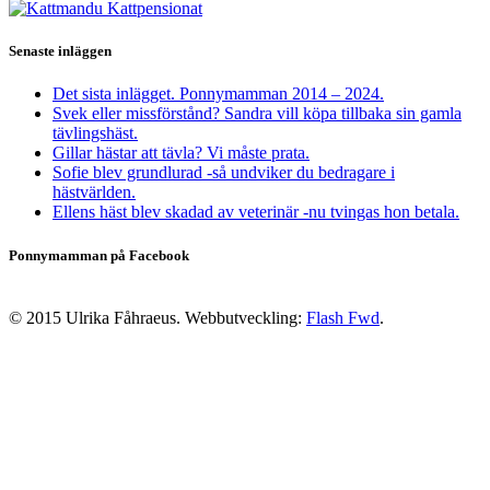
Senaste inläggen
Det sista inlägget. Ponnymamman 2014 – 2024.
Svek eller missförstånd? Sandra vill köpa tillbaka sin gamla
tävlingshäst.
Gillar hästar att tävla? Vi måste prata.
Sofie blev grundlurad -så undviker du bedragare i
hästvärlden.
Ellens häst blev skadad av veterinär -nu tvingas hon betala.
Ponnymamman på Facebook
© 2015 Ulrika Fåhraeus. Webbutveckling:
Flash Fwd
.