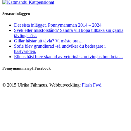
Senaste inläggen
Det sista inlägget. Ponnymamman 2014 – 2024.
Svek eller missförstånd? Sandra vill köpa tillbaka sin gamla
tävlingshäst.
Gillar hästar att tävla? Vi måste prata.
Sofie blev grundlurad -så undviker du bedragare i
hästvärlden.
Ellens häst blev skadad av veterinär -nu tvingas hon betala.
Ponnymamman på Facebook
© 2015 Ulrika Fåhraeus. Webbutveckling:
Flash Fwd
.