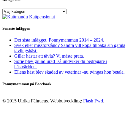
Kategorier
Senaste inläggen
Det sista inlägget. Ponnymamman 2014 – 2024.
Svek eller missförstånd? Sandra vill köpa tillbaka sin gamla
tävlingshäst.
Gillar hästar att tävla? Vi måste prata.
Sofie blev grundlurad -så undviker du bedragare i
hästvärlden.
Ellens häst blev skadad av veterinär -nu tvingas hon betala.
Ponnymamman på Facebook
© 2015 Ulrika Fåhraeus. Webbutveckling:
Flash Fwd
.